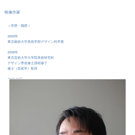
映像作家
＜学歴・職歴＞
2003年
東京藝術大学美術学部デザイン科卒業
2005年
東京芸術大学大学院美術研究科
デザイン専攻修士課程修了
修士（芸術学）取得
2007-10年
東京芸術大学芸術学部デザイン科
教育研究助手
2010年- 現職
＜業績＞
2007年
東京芸術大学創立120周年記念企画 岡倉天心 作
オペラ『白狐』映像コンテンツ制作