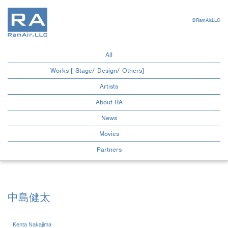
©RamAir.LLC
All
Works
[
Stage
/
Design
/
Others
]
Artists
About RA
News
Movies
Partners
中島健太
Kenta Nakajima